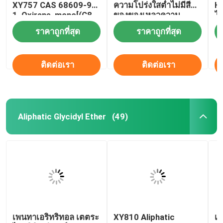
XY757 CAS 68609-96-
ความโปร่งใสต่ำไม่มีสี
Hy
1, Oxirane, mono[(C8-
ของของเหลวความ
ไร
10-alkyloxy) methyl]
ผันผวนต่ำ
อ
ราคาถูกที่สุด
ราคาถูกที่สุด
derivatives, สูตร
โมเลกุล C36H72O6,
เลข ΕΚ 271-845-2
ติดต่อเรา
ติดต่อเรา
Aliphatic Glycidyl Ether
(49)
เพนทาเอริทริทอล เตตระ
XY810 Aliphatic
เอ